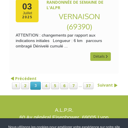
RANDONNÉE DE SEMAINE DE
03
L'ALPR
Juillet
VERNAISON
2025
(69390)
ATTENTION : changements par rapport aux
indications initiales Longueur : 6 km parcours
ombragé Dénivelé cumulé ...
Détails
Précédent
Suivant
1
2
4
5
6
7
37
...
3
A.L.P.R.
60 Av général Eisenhower 69005 Lyon
contact@alprrando.com
Nous utilisons les cookies pour améliorer votre expérience sur notre site