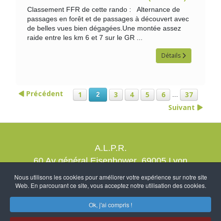
Classement FFR de cette rando : Alternance de
passages en forêt et de passages à découvert avec
de belles vues bien dégagées.Une montée assez
raide entre les km 6 et 7 sur le GR ...
Détails
Précédent
1
3
4
5
6
37
...
2
Suivant
A.L.P.R.
60 Av général Eisenhower 69005 Lyon
contact@alprrando.com
Nous utilisons les cookies pour améliorer votre expérience sur notre site
Web. En parcourant ce site, vous acceptez notre utilisation des cookies.
Nous rejoindre
Mention légales
Création NcDubourg
-
Ok, j'ai compris !