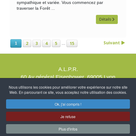
sympathique et variée. Vous commencez par
traverser la Forêt ...
Détails
Suivant
2
3
4
5
15
...
1
A.L.P.R.
60 Av général Eisenhower 69005 Lyon
contact@alprrando.com
Nous utilisons les cookies pour améliorer votre expérience sur notre site
Web. En parcourant ce site, vous acceptez notre utilisation des cookies.
Nous rejoindre
Mention légales
Création NcDubourg
-
Ok, j'ai compris !
Je refuse
Plus d'infos