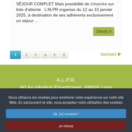
SÉJOUR COMPLET Mais possibilité de s'inscrire sur
liste d'attente L’ALPR organise du 12 au 15 janvier
2025, à destination de ses adhérents exclusivement
un séjour ...
Détails
Suivant
2
3
4
5
6
1
A.L.P.R.
60 Av général Eisenhower 69005 Lyon
contact@alprrando.com
Nous utilisons les cookies pour améliorer votre expérience sur notre site
Web. En parcourant ce site, vous acceptez notre utilisation des cookies.
Nous rejoindre
Mention légales
Création NcDubourg
-
Ok, j'ai compris !
Je refuse