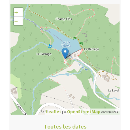
+
−
Leaflet
OpenStreetMap
| ©
contributors
Toutes les dates