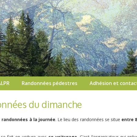
ALPR
Randonnées pédestres
Adhésion et contac
onnées du dimanche
s
randonnées à la journée
. Le lieu des randonnées se situe
entre 8
 se fait en voiture avec
co-voiturage.
C'est l'organisateur qui prév