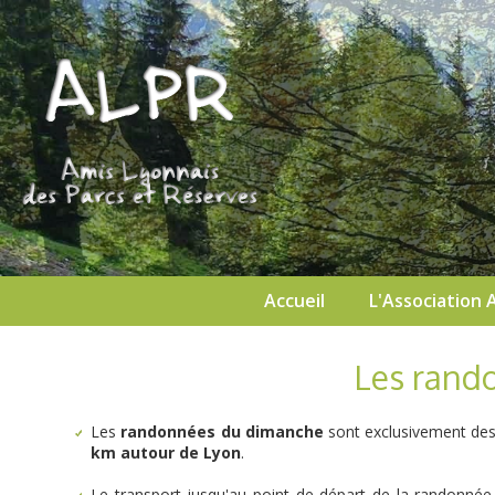
Accueil
L'Association 
Les rand
Les
randonnées du dimanche
sont exclusivement de
km autour de Lyon
.
Le transport jusqu'au point de départ de la randonnée