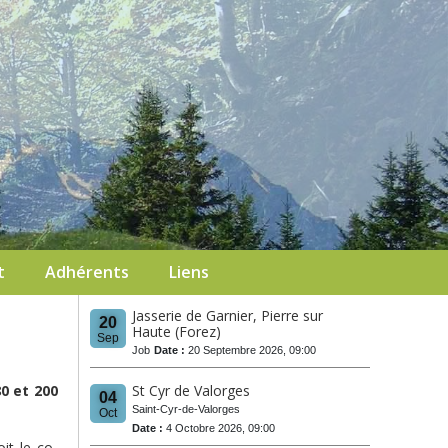
t
Adhérents
Liens
Jasserie de Garnier, Pierre sur
20
Haute (Forez)
Sep
Job
Date :
20 Septembre 2026, 09:00
0 et 200
St Cyr de Valorges
04
Saint-Cyr-de-Valorges
Oct
Date :
4 Octobre 2026, 09:00
oit le co-