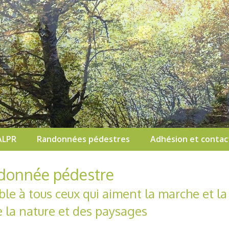
ALPR
Randonnées pédestres
Adhésion et contac
ndonnée pédestre
ible à tous ceux qui aiment la marche et la
 la nature et des paysages