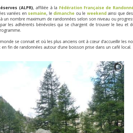
Réserves (ALPR)
, affiliée à la
Fédération Française de Randon
ées variées en
semaine
, le
dimanche
ou le
weekend
ainsi que de
per à un nombre maximum de randonnées selon son niveau ou progres
par les adhérents bénévoles qui se chargent de trouver le lieu et de
 programme.
 monde se connait et où les plus anciens ont à cœur d’accueillir les 
 en fin de randonnées autour d’une boisson prise dans un café local.