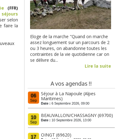
née
(FFR)
s
séjours
ser selon
 faire la
Eloge de la marche "Quand on marche
assez longuement sur un parcours de 2
nouveaux
ou 3 heures, on abandonne toutes les
contraintes de la vie quotidienne car on
se délivre du...
Lire la suite
A vos agendas !!
Séjour à La Napoule (Alpes
06
Maritimes)
Sep
Date :
6 Septembre 2026, 09:00
BEAUVALLON/CHASSAGNY (69700)
10
Date :
10 Septembre 2026, 13:00
Sep
OINGT (69620)
17