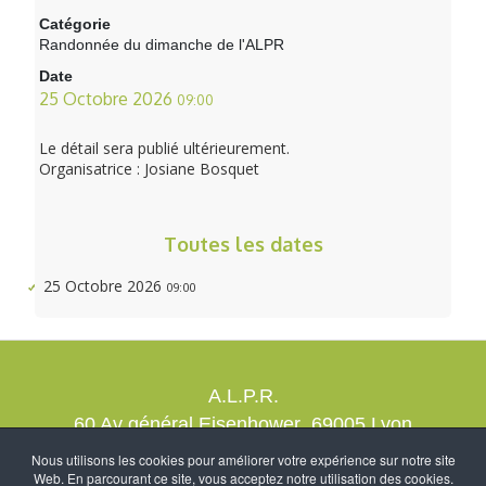
Catégorie
Randonnée du dimanche de l'ALPR
Date
25 Octobre 2026
09:00
Le détail sera publié ultérieurement.
Organisatrice : Josiane Bosquet
Toutes les dates
25 Octobre 2026
09:00
A.L.P.R.
60 Av général Eisenhower 69005 Lyon
contact@alprrando.com
Nous utilisons les cookies pour améliorer votre expérience sur notre site
Web. En parcourant ce site, vous acceptez notre utilisation des cookies.
Nous rejoindre