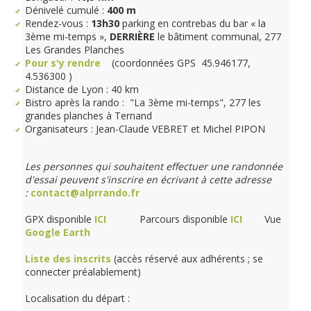
Dénivelé cumulé :
400 m
Rendez-vous :
13h30
parking en contrebas du bar « la
3ème mi-temps »,
DERRIÈRE
le bâtiment communal, 277
Les Grandes Planches
Pour s'y rendre
(coordonnées GPS 45.946177,
4.536300 )
Distance de Lyon : 40 km
Bistro après la rando :
"La 3ème mi-temps", 277 les
grandes planches à Ternand
Organisateurs : Jean-Claude VEBRET et Michel PIPON
Les personnes qui souhaitent effectuer une randonnée
d'essai peuvent s'inscrire en écrivant à cette adresse
:
contact@alprrando.fr
GPX disponible
ICI
Parcours disponible
ICI
Vue
Google Earth
Liste des inscrits
(accès réservé aux adhérents ; se
connecter préalablement)
Localisation du départ :