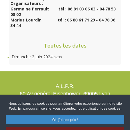
Organisateurs
:
Germaine Perrault
tél : 06 81 03 06 03 - 04 78 53
08 02
Marius Lourdin
tél
:
06 88 61 71 29 - 04 78 36
34 44
Toutes les dates
Dimanche 2 Juin 2024
09:30
A.L.P.R.
60 Av général Eisenhower 69005 Lyon
contact@alprrando.com
Nous utilisons les cookies pour améliorer votre expérience sur notre site
Web. En parcourant ce site, vous acceptez notre utilisation des cookies.
Nous rejoindre
Mention légales
Création NcDubourg
-
Ok, j'ai compris !