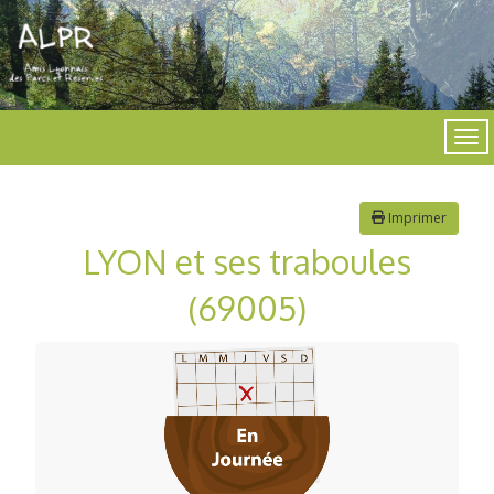
Imprimer
LYON et ses traboules
(69005)