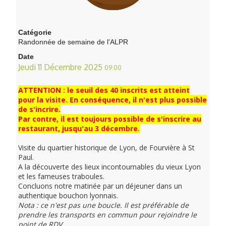
Catégorie
Randonnée de semaine de l'ALPR
Date
Jeudi 11 Décembre 2025
09:00
ATTENTION : le seuil des 40 inscrits est atteint
pour la visite. En conséquence, il n'est plus possible
de s'incrire.
Par contre, il est toujours possible de s'inscrire au
restaurant, jusqu'au 3 décembre.
Visite du quartier historique de Lyon, de Fourvière à St
Paul.
A la découverte des lieux incontournables du vieux Lyon
et les fameuses traboules.
Concluons notre matinée par un déjeuner dans un
authentique bouchon lyonnais.
Nota : ce n'est pas une boucle. Il est préférable de
prendre les transports en commun pour rejoindre le
point de RDV.