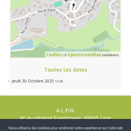
Leaflet
OpenStreetMap
| ©
contributors
Toutes les dates
Jeudi 30 Octobre 2025
13:30
A.L.P.R.
60 Av général Eisenhower 69005 Lyon
contact@alprrando.com
Nous utilisons les cookies pour améliorer votre expérience sur notre site