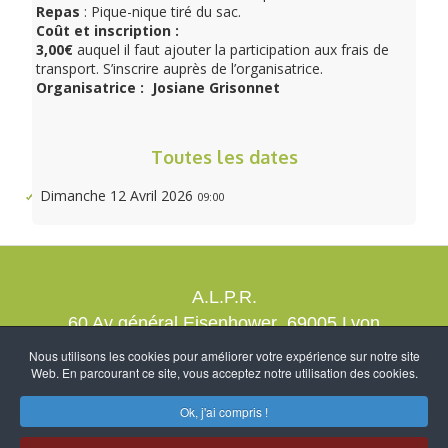
Repas
: Pique-nique tiré du sac.
Coût et
inscription
:
3,00€
auquel il faut ajouter la participation aux frais de
transport. S’inscrire auprès de l’organisatrice.
Organisatrice : Josiane Grisonnet
Toutes les dates
Dimanche 12 Avril 2026
09:00
A.L.P.R.
60 Av général Eisenhower 69005 Lyon
contact@alprrando.com
Nous utilisons les cookies pour améliorer votre expérience sur notre site
Web. En parcourant ce site, vous acceptez notre utilisation des cookies.
Nous rejoindre
Mention légales
Création NcDubourg
-
Ok, j'ai compris !