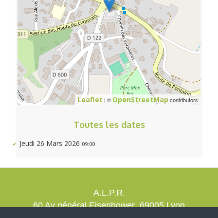
Leaflet
OpenStreetMap
| ©
contributors
Toutes les dates
Jeudi 26 Mars 2026
09:00
A.L.P.R.
60 Av général Eisenhower 69005 Lyon
contact@alprrando.com