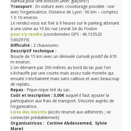
Nantua pour une boisson (avec glaçons?)
Transport
: En voiture avec covoiturage possible : voir
avec l‘organisatrice. Distance de Lyon : 90 km – comptez
1 h 10 environ.
Le rendez-vous est fixé à 9 heures sur le parking attenant
à une usine au 10 bis rue Levrat SA du Foulon
pour s'y rendre
(coordonnées GPS : 46.153520
5.602919)
Difficulté
:
2 chaussures.
Descriptif technique
:
Boucle de 15 km avec un dénivelé cumulé positif de 670
m environ.
L'on démarre par 200 mêtres au bord du lac puis l'on
s'échauffe par une courte mais assez rude montée qui
ensuite s'enchainent mais sans cailloux et avec beaucoup
de replats...
Repas
: Pique-nique tiré du sac.
Coût et
inscription
: 3,00€
auquel il faut ajouter la
participation aux frais de transport. S’inscrire auprès de
l’organisatrice.
Liste des inscrits
(accès réservé aux adhérents ; se
connecter préalablement)
Organisatrices : Corinne Abdessemed, Sylvie
Maret