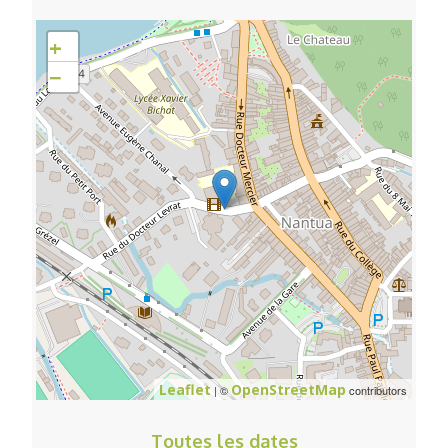
+
−
Leaflet
OpenStreetMap
| ©
contributors
Toutes les dates