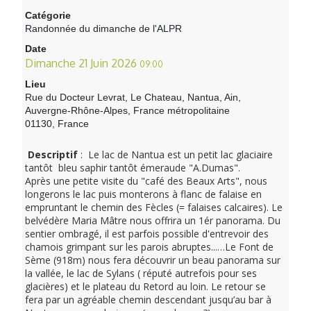
Catégorie
Randonnée du dimanche de l'ALPR
Date
Dimanche 21 Juin 2026
09:00
Lieu
Rue du Docteur Levrat, Le Chateau, Nantua, Ain,
Auvergne-Rhône-Alpes, France métropolitaine
01130, France
Descriptif
: Le lac de Nantua est un petit lac glaciaire
tantôt bleu saphir tantôt émeraude "A.Dumas".
Après une petite visite du "café des Beaux Arts", nous
longerons le lac puis monterons à flanc de falaise en
empruntant le chemin des Fècles (= falaises calcaires). Le
belvédère Maria Mâtre nous offrira un 1ér panorama. Du
sentier ombragé, il est parfois possible d'entrevoir des
chamois grimpant sur les parois abruptes...…Le Font de
Sème (918m) nous fera découvrir un beau panorama sur
la vallée, le lac de Sylans ( réputé autrefois pour ses
glacières) et le plateau du Retord au loin. Le retour se
fera par un agréable chemin descendant jusqu’au bar à