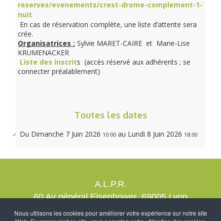
reserves/evenements/crest-drome-complement-1-
nuit
En cas de réservation complète, une liste d’attente sera
crée.
Organisatrices :
Sylvie MARET-CAIRE et Marie-Lise
KRUMENACKER
Liste des inscrit
s (accès réservé aux adhérents ; se
connecter préalablement)
Toutes les dates
Du
Dimanche 7 Juin 2026
au
Lundi 8 Juin 2026
10:00
18:00
A.L.P.R.
60 Av général Eisenhower 69005 Lyon
contact@alprrando.com
Nous utilisons les cookies pour améliorer votre expérience sur notre site