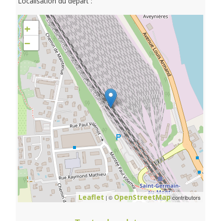
Localisation du départ :
+
−
Leaflet
OpenStreetMap
| ©
contributors