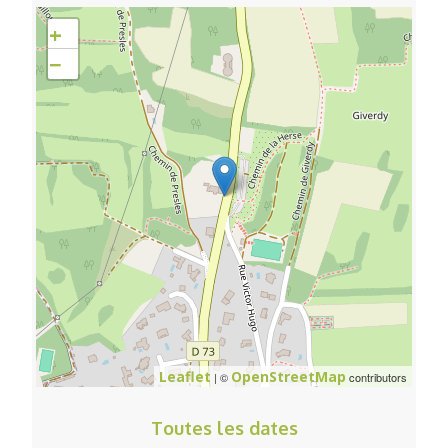
+
−
Leaflet
OpenStreetMap
| ©
contributors
Toutes les dates