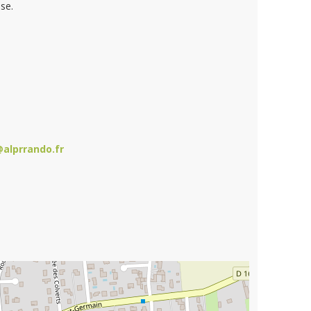
sse.
alprrando.fr