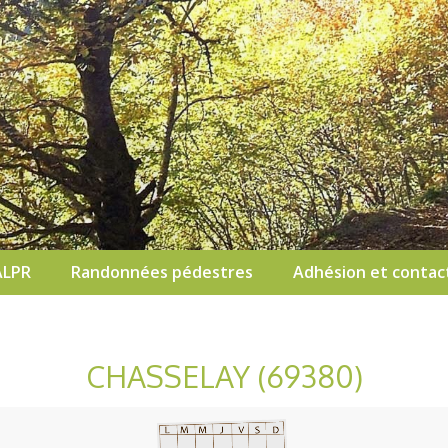
ALPR
Randonnées pédestres
Adhésion et contac
CHASSELAY (69380)