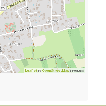
Leaflet
OpenStreetMap
| ©
contributors