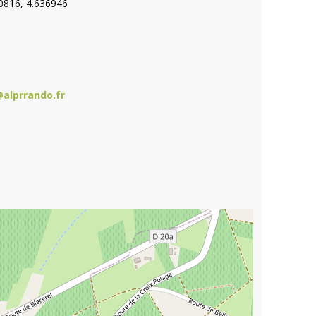
0816, 4.636946
alprrando.fr