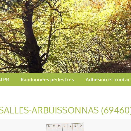
ALPR
Randonnées pédestres
Adhésion et contac
SALLES-ARBUISSONNAS (69460