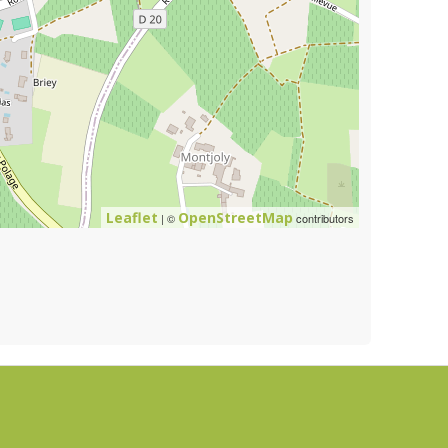
Leaflet
OpenStreetMap
| ©
contributors