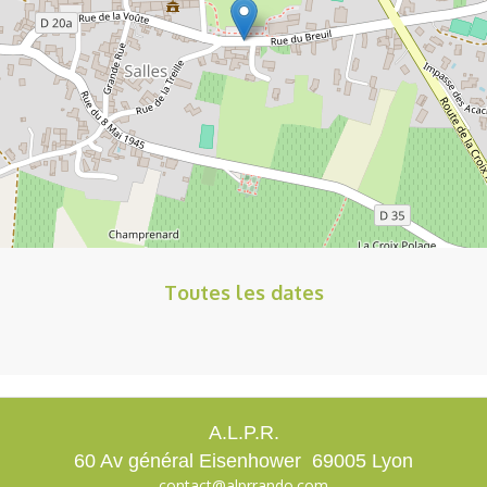
Toutes les dates
A.L.P.R.
60 Av général Eisenhower 69005 Lyon
contact@alprrando.com